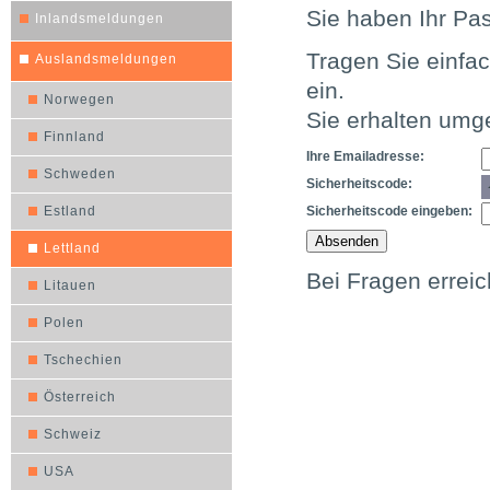
Sie haben Ihr Pa
Inlandsmeldungen
Tragen Sie einfa
Auslandsmeldungen
ein.
Norwegen
Sie erhalten umg
Finnland
Ihre Emailadresse:
Schweden
Sicherheitscode:
Estland
Sicherheitscode eingeben:
Lettland
Bei Fragen errei
Litauen
Polen
Tschechien
Österreich
Schweiz
USA